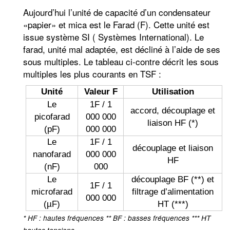
Aujourd’hui l’unité de capacité d’un condensateur
«papier» et mica est le Farad (F). Cette unité est
issue système SI ( Systèmes International). Le
farad, unité mal adaptée, est décliné à l’aide de ses
sous multiples. Le tableau ci-contre décrit les sous
multiples les plus courants en TSF :
Unité
Valeur F
Utilisation
Le
1F / 1
accord, découplage et
picofarad
000 000
liaison HF (*)
(pF)
000 000
Le
1F / 1
découplage et liaison
nanofarad
000 000
HF
(nF)
000
Le
découplage BF (**) et
1F / 1
microfarad
filtrage d’alimentation
000 000
(µF)
HT (***)
* HF : hautes fréquences ** BF : basses fréquences *** HT