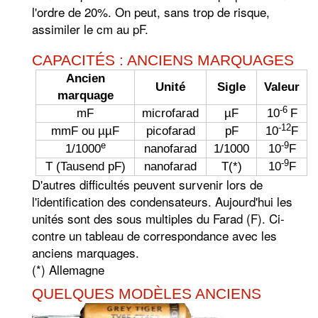
l'ordre de 20%. On peut, sans trop de risque,
assimiler le cm au pF.
CAPACITÉS : ANCIENS MARQUAGES
Ancien
Unité
Sigle
Valeur
marquage
-6
mF
microfarad
µF
10
F
-12
mmF ou µµF
picofarad
pF
10
F
e
-9
1/1000
nanofarad
1/1000
10
F
-9
T (Tausend pF)
nanofarad
T(*)
10
F
D'autres difficultés peuvent survenir lors de
l'identification des condensateurs. Aujourd'hui les
unités sont des sous multiples du Farad (F). Ci-
contre un tableau de correspondance avec les
anciens marquages.
(*) Allemagne
QUELQUES MODÈLES ANCIENS