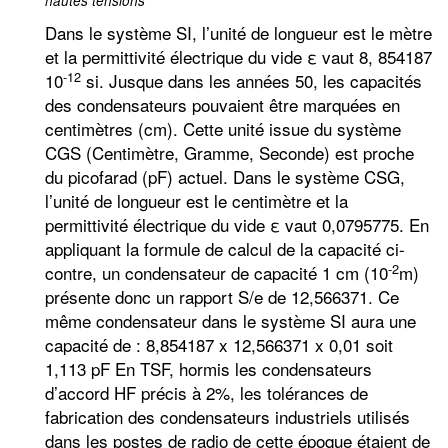
hautes tensions
Dans le système SI, l’unité de longueur est le mètre
et la permittivité électrique du vide ε vaut 8, 854187
-12
10
si. Jusque dans les années 50, les capacités
des condensateurs pouvaient être marquées en
centimètres (cm). Cette unité issue du système
CGS (Centimètre, Gramme, Seconde) est proche
du picofarad (pF) actuel. Dans le système CSG,
l’unité de longueur est le centimètre et la
permittivité électrique du vide ε vaut 0,0795775. En
appliquant la formule de calcul de la capacité ci-
-2
contre, un condensateur de capacité 1 cm (10
m)
présente donc un rapport S/e de 12,566371. Ce
même condensateur dans le système SI aura une
capacité de : 8,854187 x 12,566371 x 0,01 soit
1,113 pF En TSF, hormis les condensateurs
d’accord HF précis à 2%, les tolérances de
fabrication des condensateurs industriels utilisés
dans les postes de radio de cette époque étaient de